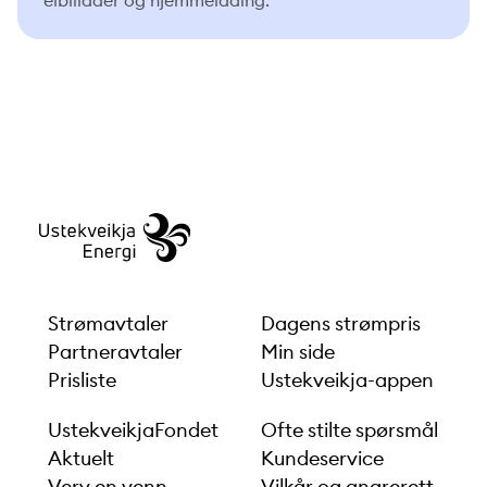
Strømavtaler
Dagens strømpris
Partneravtaler
Min side
Prisliste
Ustekveikja-appen
UstekveikjaFondet
Ofte stilte spørsmål
Aktuelt
Kundeservice
Verv en venn
Vilkår og angrerett