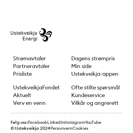
Strømavtaler
Dagens strømpris
Partneravtaler
Min side
Prisliste
Ustekveikja-appen
UstekveikjaFondet
Ofte stilte spørsmål
Aktuelt
Kundeservice
Verv en venn
Vilkår og angrerett
Følg oss:
Facebook
LinkedIn
Instagram
YouTube
© Ustekveikja 2024
Personvern
Cookies