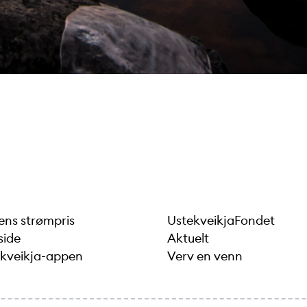
ns strømpris
UstekveikjaFondet
side
Aktuelt
kveikja-appen
Verv en venn