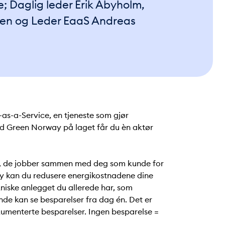
e; Daglig leder Erik Åbyholm,
sen og Leder EaaS Andreas
as-a-Service, en tjeneste som gjør
ed Green Norway på laget får du èn aktør
r, de jobber sammen med deg som kunde for
y kan du redusere energikostnadene dine
ekniske anlegget du allerede har, som
nde kan se besparelser fra dag én. Det er
kumenterte besparelser. Ingen besparelse =