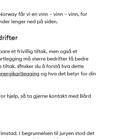
rway får vi en vinn – vinn – vinn, for
nder lenger ned på siden.
rifter
re et frivillig tiltak, men også et
rtlegging må større bedrifter få bedre
 tiltak. Ønsker du å forstå hva dette
energikartlegging
og hva det betyr for din
or hjelp, så ta gjerne kontakt med Bård
mstad. I begrunnelsen til juryen stod det