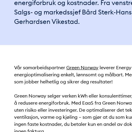
energiforbruk og kostnader. Fra venstr
Salgs- og markedssjef Bård Sterk-Han
Gerhardsen Vikestad.
Vår samarbeidspartner
Green Norway
leverer Energy-
energioptimalisering enkelt, lønnsomt og målbart. M
som jobber helhetlig og sikrer deg resultater!
Green Norway selger verken kWh eller konsulenttime
å redusere energiforbruk. Med EaaS fra Green Norwa
uten risiko eller investeringer. De optimaliserer det t
ventilasjon, varme og kjøling – som gjør at du som ku
ingen faste kostnader, du betaler kun en andel av do
ingen faktura.