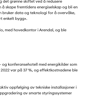
g det grønne skiftet ved å redusere
n å skape fremtidens energiselskap og bli en
n bruker data og teknologi for å overvåke,
rt enkelt bygg».
slo, med hovedkontor i Arendal,
og ble
s- og konferansehotell med energikilder som
 i 2022 var på 37 %, og effektkostnadene ble
ktiv oppfølging av tekniske installasjoner i
 oppgradering av smarte styringssystemer