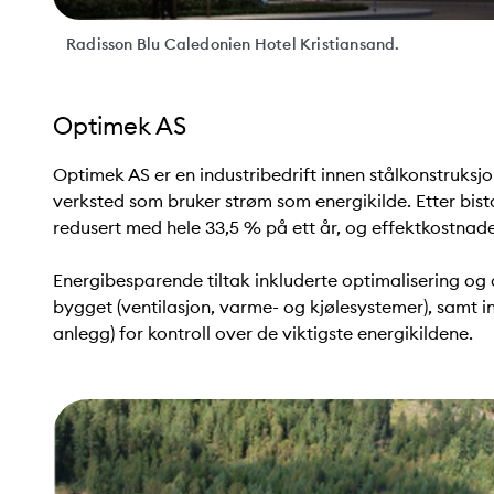
Radisson Blu Caledonien Hotel Kristiansand.
Optimek AS
Optimek AS er en industribedrift innen stålkonstruks
verksted som bruker strøm som energikilde. Etter bis
redusert med hele 33,5 % på ett år, og effektkostnade
Energibesparende tiltak inkluderte optimalisering og a
bygget (ventilasjon, varme- og kjølesystemer), samt in
anlegg) for kontroll over de viktigste energikildene.