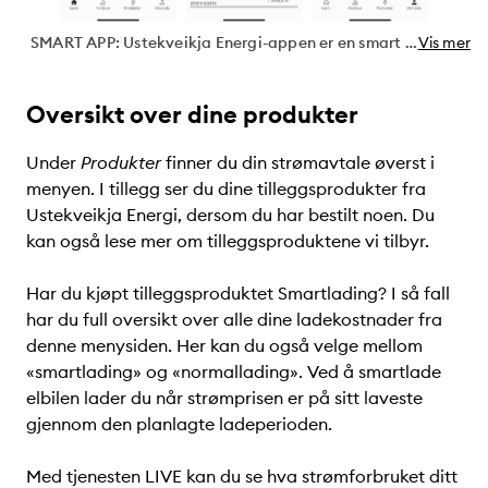
SMART APP: Ustekveikja Energi-appen er en smart app som åpner for at du kan ha full kontroll på strøm og produktene dine hos Ustekveikja Energi. I appen kan du blant annet tilpasse hjem-skjermen med informasjonen du selv ønsker lett tilgjengelig.
Vis mer
Oversikt over dine produkter
Under
Produkter
finner du din strømavtale øverst i
menyen. I tillegg ser du dine tilleggsprodukter fra
Ustekveikja Energi, dersom du har bestilt noen. Du
kan også lese mer om tilleggsproduktene vi tilbyr.
Har du kjøpt tilleggsproduktet Smartlading? I så fall
har du full oversikt over alle dine ladekostnader fra
denne menysiden. Her kan du også velge mellom
«smartlading» og «normallading». Ved å smartlade
elbilen lader du når strømprisen er på sitt laveste
gjennom den planlagte ladeperioden.
Med tjenesten LIVE kan du se hva strømforbruket ditt