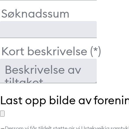
Søknadssum
Kort beskrivelse
Last opp bilde av foreni
Dersom vi får tildelt støtte gir vi Ustekveikja samtykk